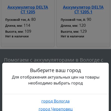
Аккумулятор DELTA
Аккумулятор DELTA
CT 1205
CT 1205.1
80
90
Пусковой ток, А:
Пусковой ток, А:
114
120
Длина, мм:
Длина, мм:
109
129
Высота, мм:
Высота, мм:
Нет в наличии
Нет в наличии
Помогаем c аккумуляторами в Вологде с
2017 года:
Выберите ваш город
Устали от проблем с запуском автомобиля или
Для отображения актуальных цен на товары
мотоцикла? Приходите в наш магазин
необходимо выбрать город
аккумуляторов в Вологде: Ленинградская 136 или
Пошехонское 18! Уже свыше 10 000 клиентов
выбрали нас — и забыли о хлопотах с надежным
город Вологда
аккумулятором. У нас — впечатляющий выбор
город Череповец
популярных марок. Подберём идеальный