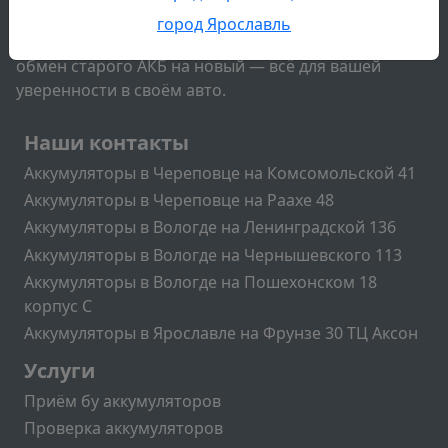
аккумулятор для любых задач без лишних усилий.
город Ярославль
Бесплатная экспресс-диагностика, обслуживание,
обмен старого АКБ на новый — всё для вашей
уверенности в своём авто.
Подвал
Наши контакты
Аккумуляторы в Череповце на Комсомольской 41
Аккумуляторы в Череповце на Раахе 48
Аккумуляторы в Вологде на Ленинградской 136
Аккумуляторы в Вологде на Чернышевского 113
Аккумуляторы в Вологде на Пошехонском 18
корпус C
Аккумуляторы в Ярославле на Фрунзе 30 ТЦ Аксон
Подвал2
Услуги
Приём бу аккумуляторов
Проверка аккумуляторов