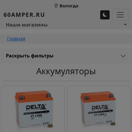
Перейти к основному содержанию
Вологда
60AMPER.RU
Основное меню 1
Наши магазины
Строка навигации
Главная
Раскрыть фильтры
Аккумуляторы