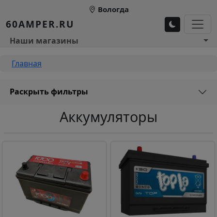
Перейти к основному содержанию
Вологда
60AMPER.RU
Основное меню 1
Наши магазины
Строка навигации
Главная
Раскрыть фильтры
Аккумуляторы