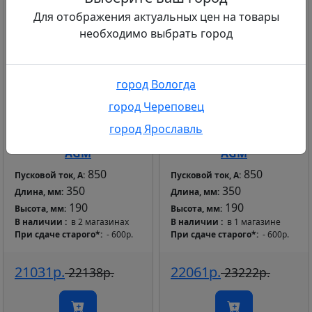
Для отображения актуальных цен на товары
необходимо выбрать город
город Вологда
город Череповец
Аккумулятор DELTA
Аккумулятор SONIC
город Ярославль
95 А*ч Обратный
95 А*ч Обратный
AGM
AGM
850
850
Пусковой ток, А:
Пусковой ток, А:
350
350
Длина, мм:
Длина, мм:
190
190
Высота, мм:
Высота, мм:
В наличии
в 2 магазинах
В наличии
в 1 магазине
При сдаче старого*
- 600р.
При сдаче старого*
- 600р.
21031р.
22061р.
22138р.
23222р.