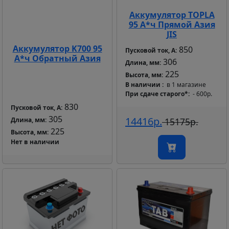
Аккумулятор TOPLA
95 А*ч Прямой Азия
JIS
Аккумулятор K700 95
850
Пусковой ток, А:
А*ч Обратный Азия
306
Длина, мм:
225
Высота, мм:
В наличии
в 1 магазине
При сдаче старого*
- 600р.
830
Пусковой ток, А:
305
14416р.
Длина, мм:
15175р.
225
Высота, мм:
Нет в наличии