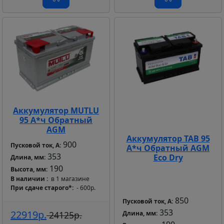
Аккумулятор MUTLU
95 А*ч Обратный
AGM
Аккумулятор TAB 95
900
Пусковой ток, А:
А*ч Обратный AGM
353
Eco Dry
Длина, мм:
190
Высота, мм:
В наличии
в 1 магазине
При сдаче старого*
- 600р.
850
Пусковой ток, А:
353
22919р.
24125р.
Длина, мм: