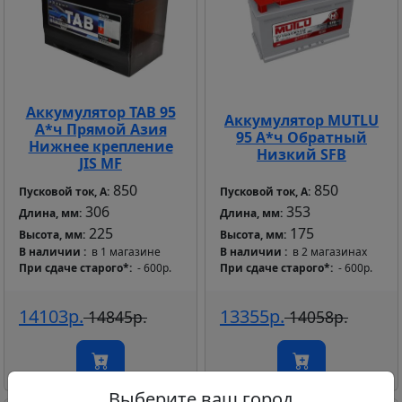
Аккумулятор TAB 95
Аккумулятор MUTLU
А*ч Прямой Азия
95 А*ч Обратный
Нижнее крепление
Низкий SFB
JIS MF
850
850
Пусковой ток, А:
Пусковой ток, А:
306
353
Длина, мм:
Длина, мм:
225
175
Высота, мм:
Высота, мм:
В наличии
в 1 магазине
В наличии
в 2 магазинах
При сдаче старого*
- 600р.
При сдаче старого*
- 600р.
14103р.
13355р.
14845р.
14058р.
Выберите ваш город