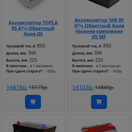
Аккумулятор TAB 95
Аккумулятор TOPLA
А*ч Обратный Азия
95 А*ч Обратный
Нижнее крепление
Азия JIS
JIS MF
850
850
Пусковой ток, А:
Пусковой ток, А:
306
306
Длина, мм:
Длина, мм:
225
225
Высота, мм:
Высота, мм:
В наличии
в 1 магазине
В наличии
в 2 магазинах
При сдаче старого*
- 600р.
При сдаче старого*
- 600р.
14416р.
14103р.
15175р.
14845р.