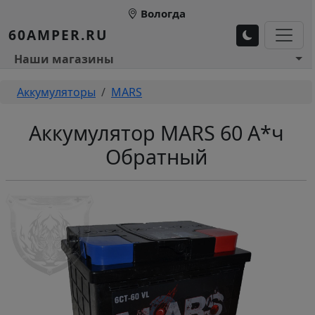
Перейти к основному содержанию
Вологда
60AMPER.RU
Основное меню 1
Наши магазины
Строка навигации
Аккумуляторы
MARS
Аккумулятор MARS 60 А*ч
Обратный