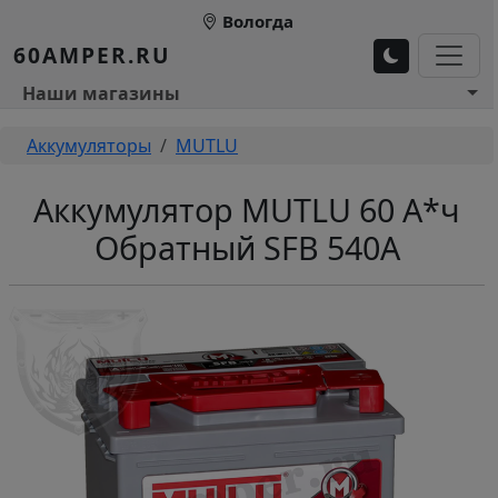
Перейти к основному содержанию
Вологда
60AMPER.RU
Основное меню 1
Наши магазины
Строка навигации
Аккумуляторы
MUTLU
Аккумулятор MUTLU 60 А*ч
Обратный SFB 540А