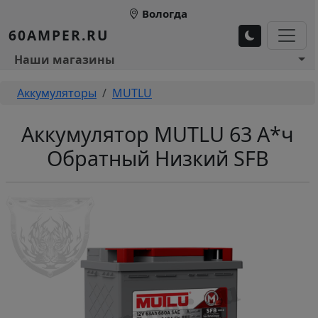
Перейти к основному содержанию
Вологда
60AMPER.RU
Основное меню 1
Наши магазины
Строка навигации
Аккумуляторы
MUTLU
Аккумулятор MUTLU 63 А*ч
Обратный Низкий SFB