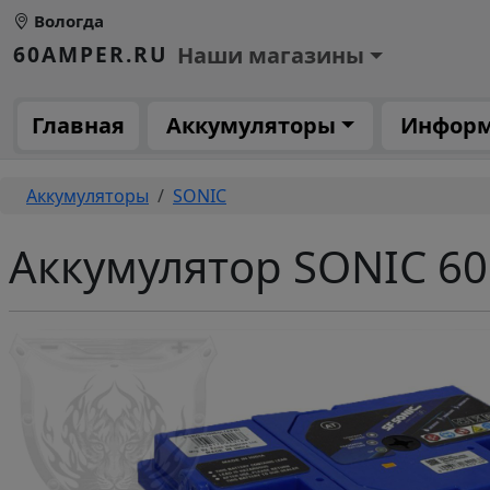
Перейти к основному содержанию
Вологда
Основное меню 1
60AMPER.RU
Наши магазины
Основная навигация
Главная
Аккумуляторы
Инфор
Строка навигации
Аккумуляторы
SONIC
Аккумулятор SONIC 60