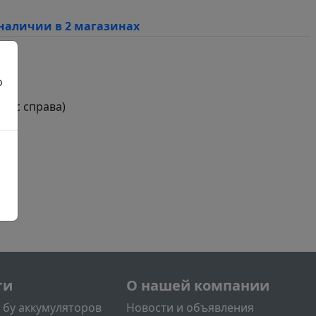
наличии в 2 магазинах
о
люс справа)
й
нее
л2
Меню учётной записи поль
ги
О нашей компании
 бу аккумуляторов
Новости и объявления