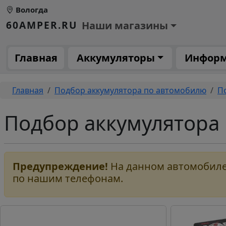
Перейти к основному содержанию
Вологда
Основное меню 1
60AMPER.RU
Наши магазины
Основная навигация
Главная
Аккумуляторы
Инфор
Строка навигации
Главная
Подбор аккумулятора по автомобилю
П
Подбор аккумулятора на
Предупреждение!
На данном автомобиле 
по нашим телефонам.