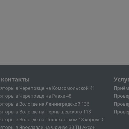
л
Подва
 контакты
Услу
яторы в Череповце на Комсомольской 41
Приём
яторы в Череповце на Раахе 48
Прове
яторы в Вологде на Ленинградской 136
Прове
яторы в Вологде на Чернышевского 113
Провер
яторы в Вологде на Пошехонском 18 корпус C
яторы в Ярославле на Фрунзе 30 ТЦ Аксон