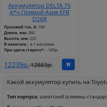
Аккумулятор DELTA 75
А*ч Прямой Азия EFB
D26R
Пусковой ток, А:
700
Длина, мм:
260
Высота, мм:
225
В наличии
в 1 магазине
При сдаче старого*
- 500р.
12239р.
12883р.
Какой аккумулятор купить на Toyota C
Тип корпуса:
азиатский (клеммы стандар