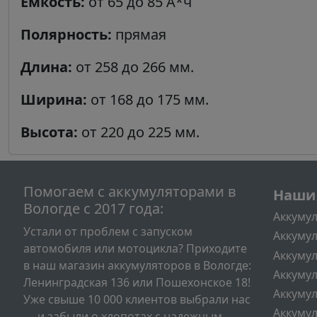
Ёмкость:
от 65 до 85 А*ч
Полярность:
прямая
Длина:
от 258 до 266 мм.
Ширина:
от 168 до 175 мм.
Высота:
от 220 до 225 мм.
Подва
Помогаем c аккумуляторами в
Наши
Вологде с 2017 года:
Аккумул
Устали от проблем с запуском
Аккумул
автомобиля или мотоцикла? Приходите
Аккумул
в наш магазин аккумуляторов в Вологде:
Аккумул
Ленинградская 136 или Пошехонское 18!
Аккумул
Уже свыше 10 000 клиентов выбрали нас
Аккумул
— и забыли о хлопотах с надежным