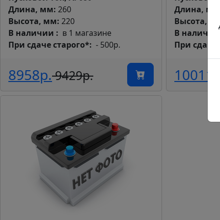
Длина, мм
Длина, мм:
260
Высота, м
Высота, мм:
220
В наличи
В наличии
в 1 магазине
При сдаче 
При сдаче старого*
- 500р.
8958р.
10011р
9429р.