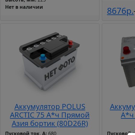
Нет в наличии
8676р.
Аккуму
Аккумулятор POLUS
А*ч
ARCTIC 75 А*ч Прямой
Азия бортик (80D26R)
Пусковой т
Пусковой ток, А:
680