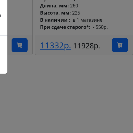
Длина, мм:
260
Высота, мм:
225
о
ах
В наличии
в 1 магазине
00р.
При сдаче старого*
- 550р.
11332р.
11928р.