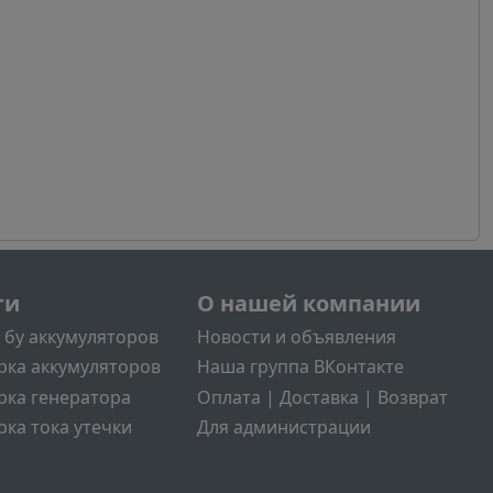
л2
Меню учётной записи поль
ги
О нашей компании
 бу аккумуляторов
Новости и объявления
рка аккумуляторов
Наша группа ВКонтакте
рка генератора
Оплата | Доставка | Возврат
ка тока утечки
Для администрации