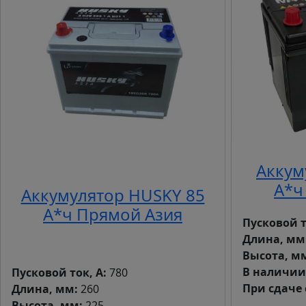
Аккум
А*ч
Аккумулятор HUSKY 85
А*ч Прямой Азия
Пусковой т
Длина, мм
Высота, м
В наличи
Пусковой ток, А:
780
При сдаче 
Длина, мм:
260
Высота, мм:
225