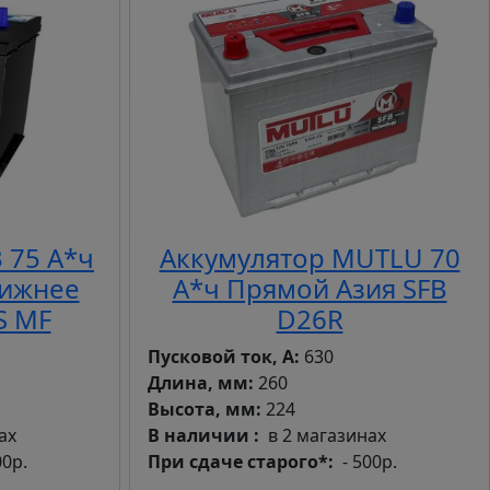
 75 А*ч
Аккумулятор MUTLU 70
Нижнее
А*ч Прямой Азия SFB
S MF
D26R
Пусковой ток, А:
630
Длина, мм:
260
Высота, мм:
224
ах
В наличии
в 2 магазинах
00р.
При сдаче старого*
- 500р.