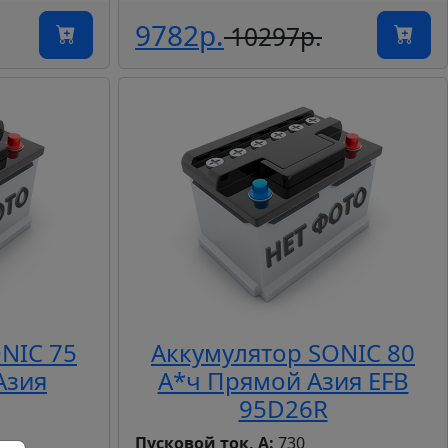
9782р.
10297р.
NIC 75
Аккумулятор SONIC 80
Азия
А*ч Прямой Азия EFB
95D26R
Пусковой ток, А:
730