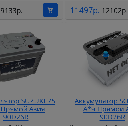
11497р.
9133р.
12102р.
лятор SUZUKI 75
Аккумулятор SO
 Прямой Азия
А*ч Прямой 
90D26R
90D26R
ок, А:
740
Пусковой ток, А:
730