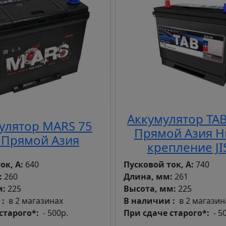
Аккумулятор TAB
улятор MARS 75
Прямой Азия 
 Прямой Азия
крепление JI
ок, А:
640
Пусковой ток, А:
740
:
260
Длина, мм:
261
м:
225
Высота, мм:
225
и
в 2 магазинах
В наличии
в 2 магазин
старого*
- 500р.
При сдаче старого*
- 5