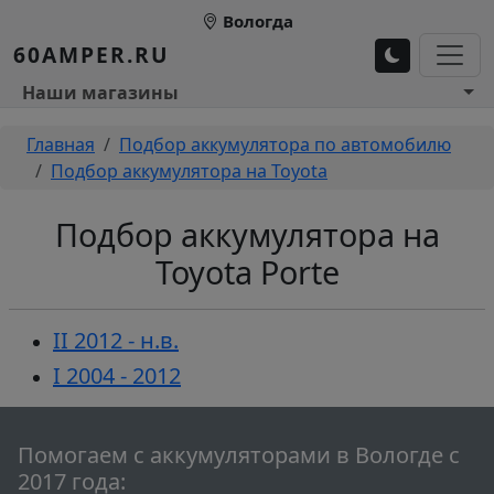
Перейти к основному содержанию
Вологда
60AMPER.RU
Основное меню 1
Наши магазины
Строка навигации
Главная
Подбор аккумулятора по автомобилю
Подбор аккумулятора на Toyota
Подбор аккумулятора на
Toyota Porte
II 2012 - н.в.
I 2004 - 2012
Помогаем c аккумуляторами в Вологде с
2017 года: